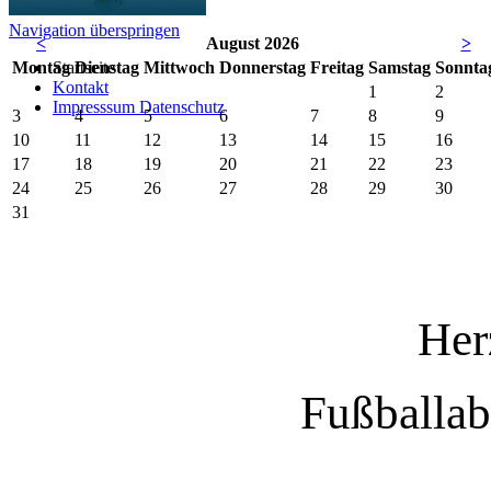
Navigation überspringen
<
August 2026
>
Mo
ntag
Startseite
Di
enstag
Mi
ttwoch
Do
nnerstag
Fr
eitag
Sa
mstag
So
nnta
Kontakt
1
2
Impresssum Datenschutz
3
4
5
6
7
8
9
10
11
12
13
14
15
16
17
18
19
20
21
22
23
24
25
26
27
28
29
30
31
Her
Fußballa